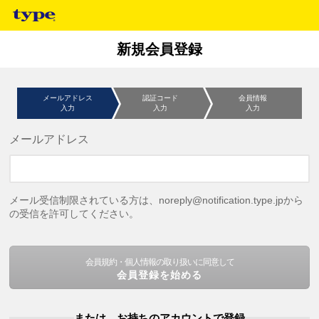
新規会員登録
メールアドレス
認証コード
会員情報
入力
入力
入力
メールアドレス
メール受信制限されている方は、noreply@notification.type.jpから
の受信を許可してください。
会員規約・個人情報の取り扱いに同意して
会員登録を始める
または、お持ちのアカウントで登録