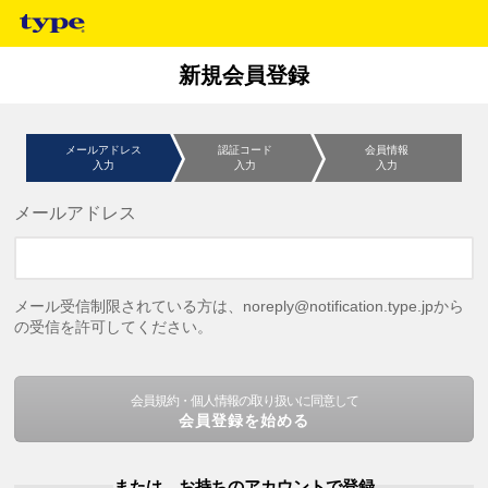
新規会員登録
メールアドレス
認証コード
会員情報
入力
入力
入力
メールアドレス
メール受信制限されている方は、noreply@notification.type.jpから
の受信を許可してください。
会員規約・個人情報の取り扱いに同意して
会員登録を始める
または、お持ちのアカウントで登録