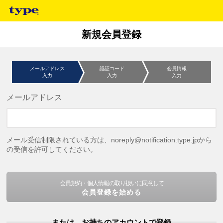
新規会員登録
メールアドレス
認証コード
会員情報
入力
入力
入力
メールアドレス
メール受信制限されている方は、noreply@notification.type.jpから
の受信を許可してください。
会員規約・個人情報の取り扱いに同意して
会員登録を始める
または、お持ちのアカウントで登録