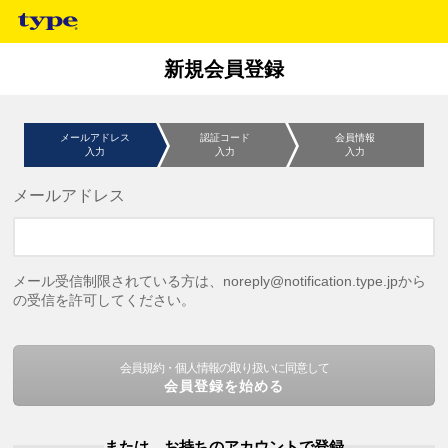
新規会員登録
メールアドレス
認証コード
会員情報
入力
入力
入力
メールアドレス
メール受信制限されている方は、noreply@notification.type.jpから
の受信を許可してください。
会員規約・個人情報の取り扱いに同意して
会員登録を始める
または、お持ちのアカウントで登録