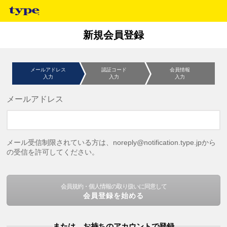
新規会員登録
メールアドレス
認証コード
会員情報
入力
入力
入力
メールアドレス
メール受信制限されている方は、noreply@notification.type.jpから
の受信を許可してください。
会員規約・個人情報の取り扱いに同意して
会員登録を始める
または、お持ちのアカウントで登録