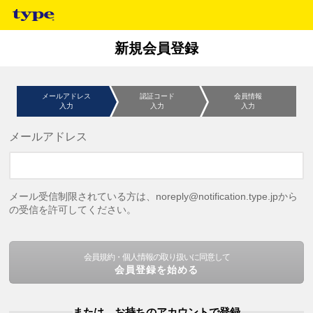
新規会員登録
メールアドレス
認証コード
会員情報
入力
入力
入力
メールアドレス
メール受信制限されている方は、noreply@notification.type.jpから
の受信を許可してください。
会員規約・個人情報の取り扱いに同意して
会員登録を始める
または、お持ちのアカウントで登録