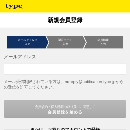
新規会員登録
メールアドレス
認証コード
会員情報
入力
入力
入力
メールアドレス
メール受信制限されている方は、noreply@notification.type.jpから
の受信を許可してください。
会員規約・個人情報の取り扱いに同意して
会員登録を始める
または、お持ちのアカウントで登録