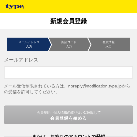
新規会員登録
メールアドレス
認証コード
会員情報
入力
入力
入力
メールアドレス
メール受信制限されている方は、noreply@notification.type.jpから
の受信を許可してください。
会員規約・個人情報の取り扱いに同意して
会員登録を始める
または、お持ちのアカウントで登録