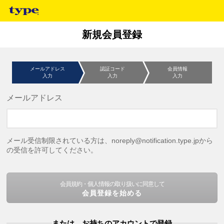
新規会員登録
メールアドレス
認証コード
会員情報
入力
入力
入力
メールアドレス
メール受信制限されている方は、noreply@notification.type.jpから
の受信を許可してください。
会員規約・個人情報の取り扱いに同意して
会員登録を始める
または、お持ちのアカウントで登録