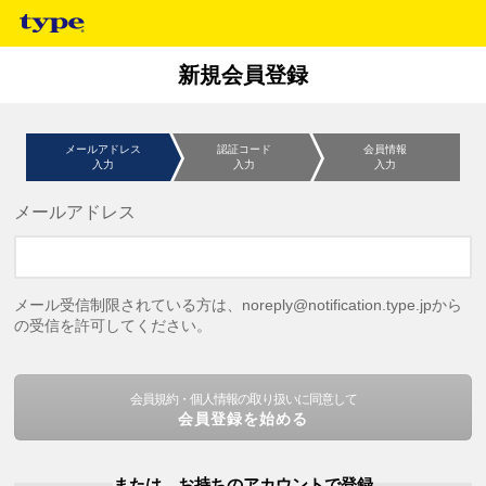
新規会員登録
メールアドレス
認証コード
会員情報
入力
入力
入力
メールアドレス
メール受信制限されている方は、noreply@notification.type.jpから
の受信を許可してください。
会員規約・個人情報の取り扱いに同意して
会員登録を始める
または、お持ちのアカウントで登録