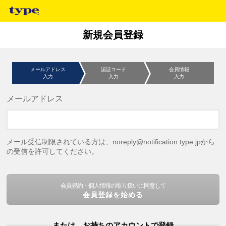
新規会員登録
メールアドレス
認証コード
会員情報
入力
入力
入力
メールアドレス
メール受信制限されている方は、noreply@notification.type.jpから
の受信を許可してください。
会員規約・個人情報の取り扱いに同意して
会員登録を始める
または、お持ちのアカウントで登録