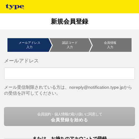
新規会員登録
メールアドレス
認証コード
会員情報
入力
入力
入力
メールアドレス
メール受信制限されている方は、noreply@notification.type.jpから
の受信を許可してください。
会員規約・個人情報の取り扱いに同意して
会員登録を始める
または、お持ちのアカウントで登録