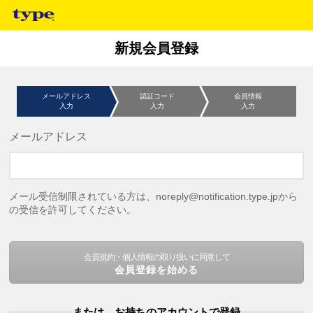
新規会員登録
メールアドレス
認証コード
会員情報
入力
入力
入力
メールアドレス
メール受信制限されている方は、noreply@notification.type.jpから
の受信を許可してください。
会員規約・個人情報の取り扱いに同意して
会員登録を始める
または、お持ちのアカウントで登録