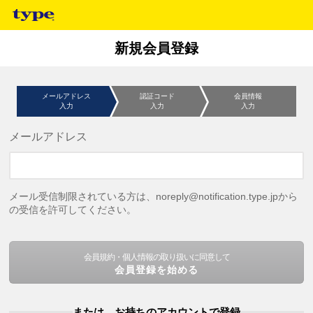
新規会員登録
メールアドレス
認証コード
会員情報
入力
入力
入力
メールアドレス
メール受信制限されている方は、noreply@notification.type.jpから
の受信を許可してください。
会員規約・個人情報の取り扱いに同意して
会員登録を始める
または、お持ちのアカウントで登録