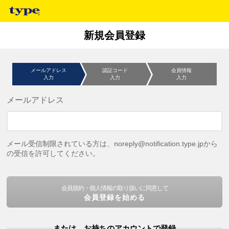
新規会員登録
メールアドレス
認証コード
会員情報
入力
入力
入力
メールアドレス
メール受信制限されている方は、noreply@notification.type.jpから
の受信を許可してください。
会員規約・個人情報の取り扱いに同意して
会員登録を始める
または、お持ちのアカウントで登録