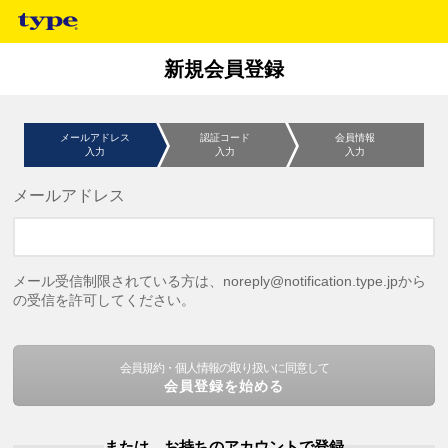
新規会員登録
メールアドレス
認証コード
会員情報
入力
入力
入力
メールアドレス
メール受信制限されている方は、noreply@notification.type.jpから
の受信を許可してください。
会員規約・個人情報の取り扱いに同意して
会員登録を始める
または、お持ちのアカウントで登録