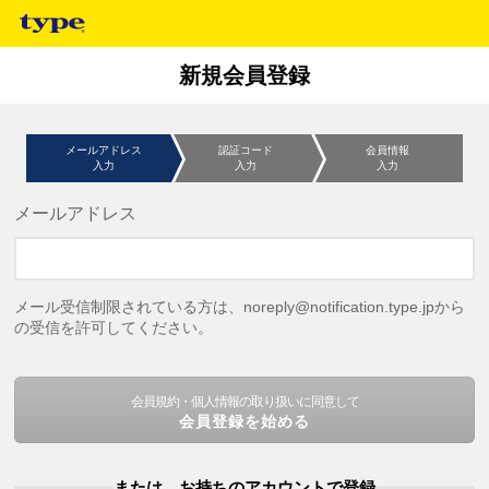
新規会員登録
メールアドレス
認証コード
会員情報
入力
入力
入力
メールアドレス
メール受信制限されている方は、noreply@notification.type.jpから
の受信を許可してください。
会員規約・個人情報の取り扱いに同意して
会員登録を始める
または、お持ちのアカウントで登録