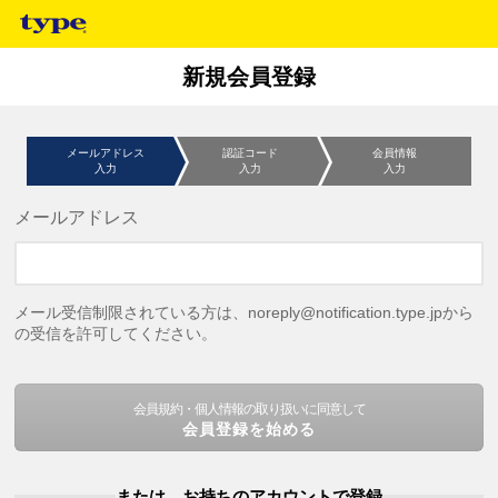
新規会員登録
メールアドレス
認証コード
会員情報
入力
入力
入力
メールアドレス
メール受信制限されている方は、noreply@notification.type.jpから
の受信を許可してください。
会員規約・個人情報の取り扱いに同意して
会員登録を始める
または、お持ちのアカウントで登録