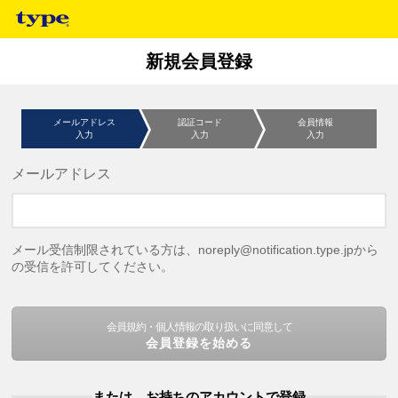
新規会員登録
メールアドレス
認証コード
会員情報
入力
入力
入力
メールアドレス
メール受信制限されている方は、noreply@notification.type.jpから
の受信を許可してください。
会員規約・個人情報の取り扱いに同意して
会員登録を始める
または、お持ちのアカウントで登録