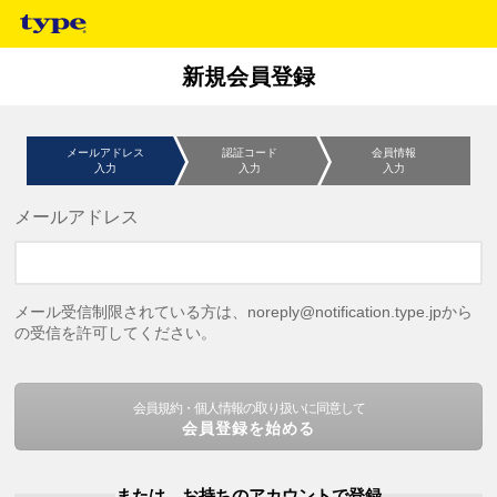
新規会員登録
メールアドレス
認証コード
会員情報
入力
入力
入力
メールアドレス
メール受信制限されている方は、noreply@notification.type.jpから
の受信を許可してください。
会員規約・個人情報の取り扱いに同意して
会員登録を始める
または、お持ちのアカウントで登録