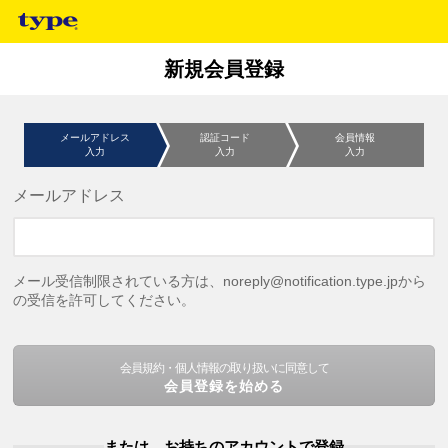
新規会員登録
メールアドレス
認証コード
会員情報
入力
入力
入力
メールアドレス
メール受信制限されている方は、noreply@notification.type.jpから
の受信を許可してください。
会員規約・個人情報の取り扱いに同意して
会員登録を始める
または、お持ちのアカウントで登録