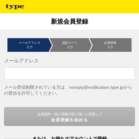
新規会員登録
メールアドレス
認証コード
会員情報
入力
入力
入力
メールアドレス
メール受信制限されている方は、noreply@notification.type.jpから
の受信を許可してください。
会員規約・個人情報の取り扱いに同意して
会員登録を始める
または、お持ちのアカウントで登録