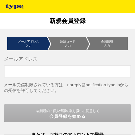
新規会員登録
メールアドレス
認証コード
会員情報
入力
入力
入力
メールアドレス
メール受信制限されている方は、noreply@notification.type.jpから
の受信を許可してください。
会員規約・個人情報の取り扱いに同意して
会員登録を始める
または、お持ちのアカウントで登録