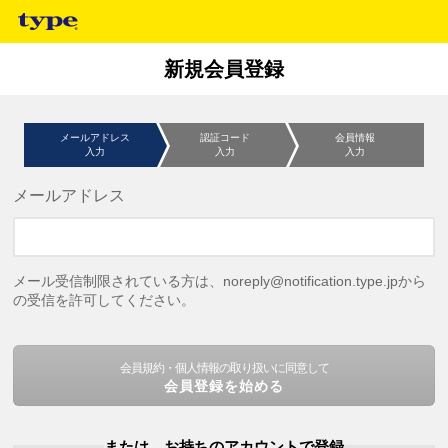
新規会員登録
メールアドレス
認証コード
会員情報
入力
入力
入力
メールアドレス
メール受信制限されている方は、noreply@notification.type.jpから
の受信を許可してください。
会員規約・個人情報の取り扱いに同意して
会員登録を始める
または、お持ちのアカウントで登録