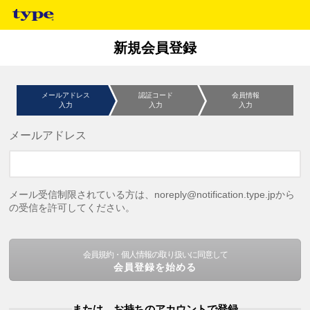
新規会員登録
メールアドレス
認証コード
会員情報
入力
入力
入力
メールアドレス
メール受信制限されている方は、noreply@notification.type.jpから
の受信を許可してください。
会員規約・個人情報の取り扱いに同意して
会員登録を始める
または、お持ちのアカウントで登録