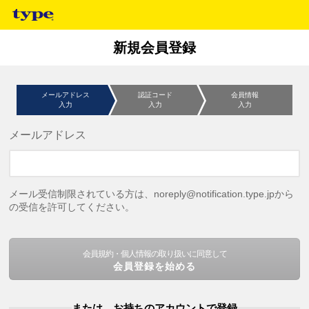
新規会員登録
メールアドレス
認証コード
会員情報
入力
入力
入力
メールアドレス
メール受信制限されている方は、noreply@notification.type.jpから
の受信を許可してください。
会員規約・個人情報の取り扱いに同意して
会員登録を始める
または、お持ちのアカウントで登録