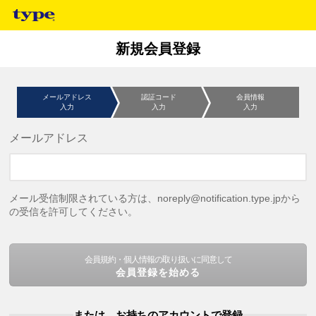
新規会員登録
メールアドレス
認証コード
会員情報
入力
入力
入力
メールアドレス
メール受信制限されている方は、noreply@notification.type.jpから
の受信を許可してください。
会員規約・個人情報の取り扱いに同意して
会員登録を始める
または、お持ちのアカウントで登録