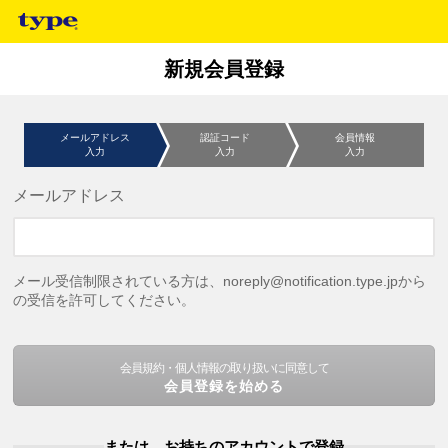
新規会員登録
メールアドレス
認証コード
会員情報
入力
入力
入力
メールアドレス
メール受信制限されている方は、noreply@notification.type.jpから
の受信を許可してください。
会員規約・個人情報の取り扱いに同意して
会員登録を始める
または、お持ちのアカウントで登録