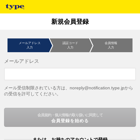
新規会員登録
メールアドレス
認証コード
会員情報
入力
入力
入力
メールアドレス
メール受信制限されている方は、noreply@notification.type.jpから
の受信を許可してください。
会員規約・個人情報の取り扱いに同意して
会員登録を始める
または、お持ちのアカウントで登録