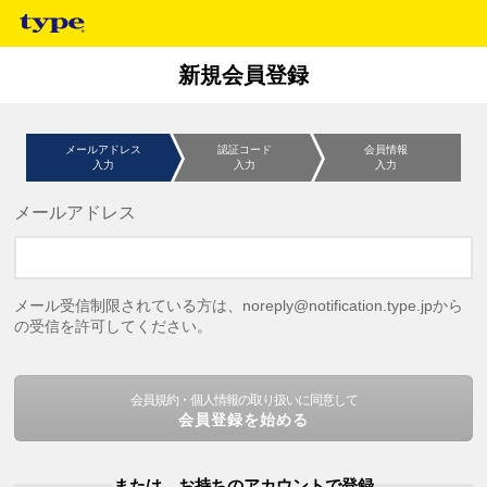
新規会員登録
メールアドレス
認証コード
会員情報
入力
入力
入力
メールアドレス
メール受信制限されている方は、noreply@notification.type.jpから
の受信を許可してください。
会員規約・個人情報の取り扱いに同意して
会員登録を始める
または、お持ちのアカウントで登録