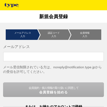
新規会員登録
メールアドレス
認証コード
会員情報
入力
入力
入力
メールアドレス
メール受信制限されている方は、noreply@notification.type.jpから
の受信を許可してください。
会員規約・個人情報の取り扱いに同意して
会員登録を始める
または、お持ちのアカウントで登録