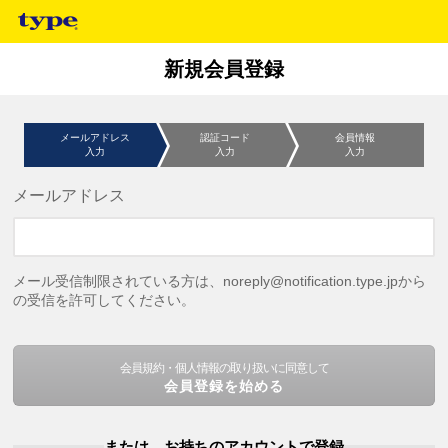
新規会員登録
メールアドレス
認証コード
会員情報
入力
入力
入力
メールアドレス
メール受信制限されている方は、noreply@notification.type.jpから
の受信を許可してください。
会員規約・個人情報の取り扱いに同意して
会員登録を始める
または、お持ちのアカウントで登録