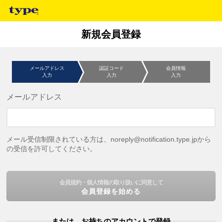
新規会員登録
メールアドレス
認証コード
会員情報
入力
入力
入力
メールアドレス
メール受信制限されている方は、noreply@notification.type.jpから
の受信を許可してください。
会員規約・個人情報の取り扱いに同意して
会員登録を始める
または、お持ちのアカウントで登録