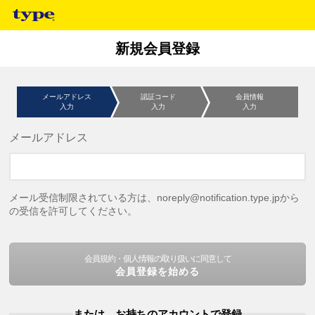
新規会員登録
メールアドレス
認証コード
会員情報
入力
入力
入力
メールアドレス
メール受信制限されている方は、noreply@notification.type.jpから
の受信を許可してください。
会員規約・個人情報の取り扱いに同意して
会員登録を始める
または、お持ちのアカウントで登録