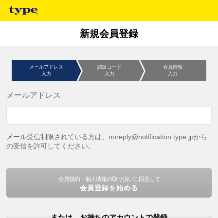
新規会員登録
メールアドレス
認証コード
会員情報
入力
入力
入力
メールアドレス
メール受信制限されている方は、noreply@notification.type.jpから
の受信を許可してください。
会員規約・個人情報の取り扱いに同意して
会員登録を始める
または、お持ちのアカウントで登録