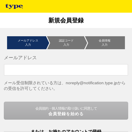
新規会員登録
メールアドレス
認証コード
会員情報
入力
入力
入力
メールアドレス
メール受信制限されている方は、noreply@notification.type.jpから
の受信を許可してください。
会員規約・個人情報の取り扱いに同意して
会員登録を始める
または、お持ちのアカウントで登録