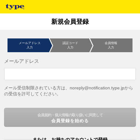
新規会員登録
メールアドレス
認証コード
会員情報
入力
入力
入力
メールアドレス
メール受信制限されている方は、noreply@notification.type.jpから
の受信を許可してください。
会員規約・個人情報の取り扱いに同意して
会員登録を始める
または、お持ちのアカウントで登録