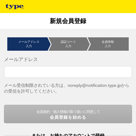
新規会員登録
メールアドレス
認証コード
会員情報
入力
入力
入力
メールアドレス
メール受信制限されている方は、noreply@notification.type.jpから
の受信を許可してください。
会員規約・個人情報の取り扱いに同意して
会員登録を始める
または、お持ちのアカウントで登録