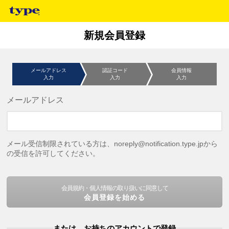
新規会員登録
メールアドレス
認証コード
会員情報
入力
入力
入力
メールアドレス
メール受信制限されている方は、noreply@notification.type.jpから
の受信を許可してください。
会員規約・個人情報の取り扱いに同意して
会員登録を始める
または、お持ちのアカウントで登録