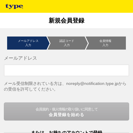
新規会員登録
メールアドレス
認証コード
会員情報
入力
入力
入力
メールアドレス
メール受信制限されている方は、noreply@notification.type.jpから
の受信を許可してください。
会員規約・個人情報の取り扱いに同意して
会員登録を始める
または、お持ちのアカウントで登録