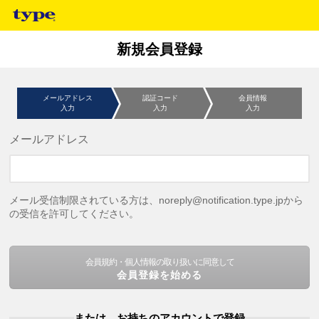
新規会員登録
メールアドレス
認証コード
会員情報
入力
入力
入力
メールアドレス
メール受信制限されている方は、noreply@notification.type.jpから
の受信を許可してください。
会員規約・個人情報の取り扱いに同意して
会員登録を始める
または、お持ちのアカウントで登録