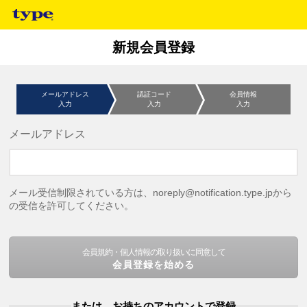
新規会員登録
メールアドレス
認証コード
会員情報
入力
入力
入力
メールアドレス
メール受信制限されている方は、noreply@notification.type.jpから
の受信を許可してください。
会員規約・個人情報の取り扱いに同意して
会員登録を始める
または、お持ちのアカウントで登録