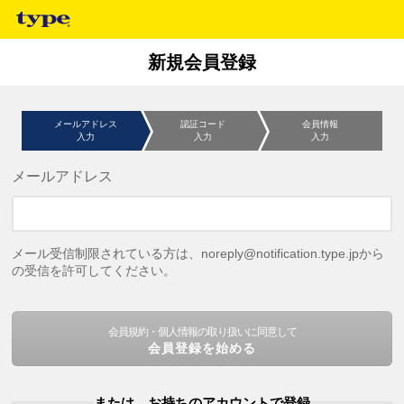
新規会員登録
メールアドレス
認証コード
会員情報
入力
入力
入力
メールアドレス
メール受信制限されている方は、noreply@notification.type.jpから
の受信を許可してください。
会員規約・個人情報の取り扱いに同意して
会員登録を始める
または、お持ちのアカウントで登録