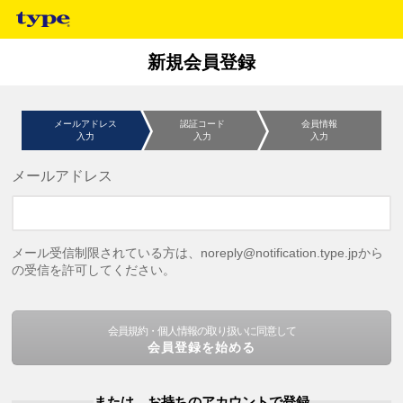
新規会員登録
メールアドレス
認証コード
会員情報
入力
入力
入力
メールアドレス
メール受信制限されている方は、noreply@notification.type.jpから
の受信を許可してください。
会員規約・個人情報の取り扱いに同意して
会員登録を始める
または、お持ちのアカウントで登録