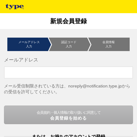
新規会員登録
メールアドレス
認証コード
会員情報
入力
入力
入力
メールアドレス
メール受信制限されている方は、noreply@notification.type.jpから
の受信を許可してください。
会員規約・個人情報の取り扱いに同意して
会員登録を始める
または、お持ちのアカウントで登録