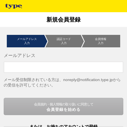
新規会員登録
メールアドレス
認証コード
会員情報
入力
入力
入力
メールアドレス
メール受信制限されている方は、noreply@notification.type.jpから
の受信を許可してください。
会員規約・個人情報の取り扱いに同意して
会員登録を始める
または、お持ちのアカウントで登録