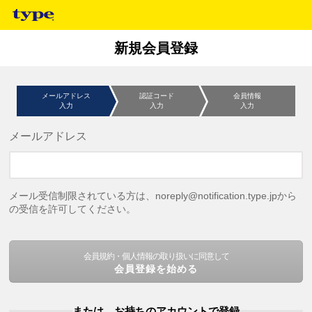
新規会員登録
メールアドレス
認証コード
会員情報
入力
入力
入力
メールアドレス
メール受信制限されている方は、noreply@notification.type.jpから
の受信を許可してください。
会員規約・個人情報の取り扱いに同意して
会員登録を始める
または、お持ちのアカウントで登録