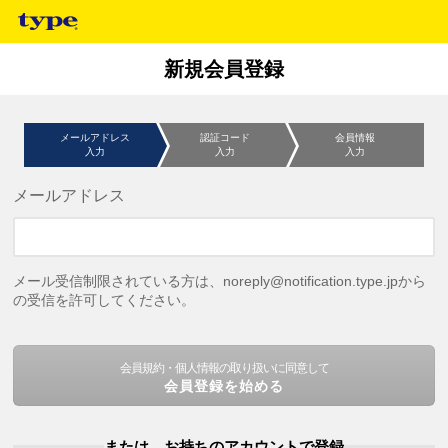
新規会員登録
メールアドレス
認証コード
会員情報
入力
入力
入力
メールアドレス
メール受信制限されている方は、noreply@notification.type.jpから
の受信を許可してください。
会員規約・個人情報の取り扱いに同意して
会員登録を始める
または、お持ちのアカウントで登録