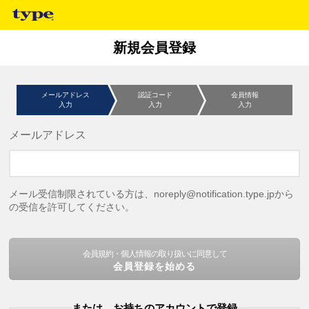
新規会員登録
メールアドレス
認証コード
会員情報
入力
入力
入力
メールアドレス
メール受信制限されている方は、noreply@notification.type.jpから
の受信を許可してください。
会員規約・個人情報の取り扱いに同意して
会員登録を始める
または、お持ちのアカウントで登録