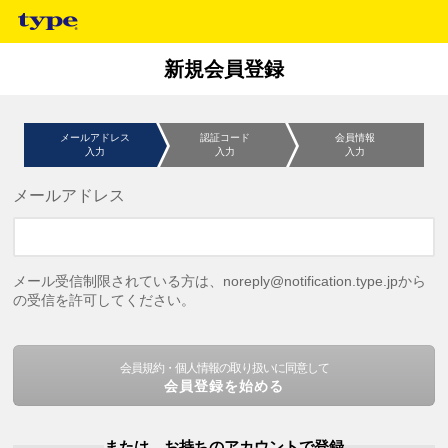
新規会員登録
メールアドレス
認証コード
会員情報
入力
入力
入力
メールアドレス
メール受信制限されている方は、noreply@notification.type.jpから
の受信を許可してください。
会員規約・個人情報の取り扱いに同意して
会員登録を始める
または、お持ちのアカウントで登録